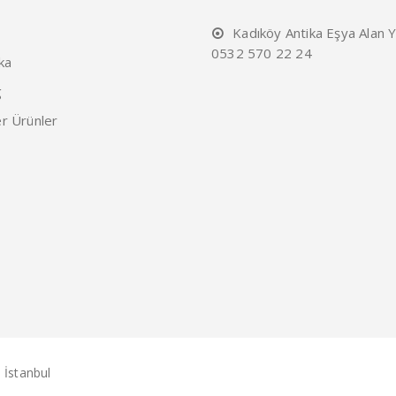
Kadıköy Antika Eşya Alan Y
0532 570 22 24
ka
g
r Ürünler
 İstanbul