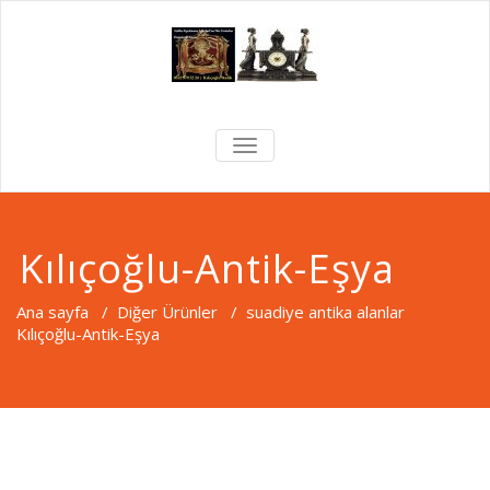
Skip
to
content
0532 570 22 24 antika eşya
Antika
MENÜYÜ
alanlar, antika alım satım, antika
AÇ/KAPA
Alanlar 0532
alan yerler, antika nasıl
satabilirim, antika eşya satmak
570 22 24
istiyorum, antika eşya alan
Kılıçoğlu-Antik-Eşya
yerler
Antika Eşya
Ana sayfa
/
Diğer Ürünler
/
suadiye antika alanlar
Alan Yerler
Kılıçoğlu-Antik-Eşya