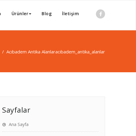
tabilirim, antika eşya satmak istiyorum, antika eşya alan yerler
a
Ürünler
Blog
İletişim
ya Alan Yerler
/
Acıbadem Antika Alanlar
acıbadem_antika_alanlar
Sayfalar
Ana Sayfa