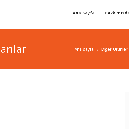
şya alanlar, antika alım satım, antika alan yerler, antika nasıl sa
Ana Sayfa
Hakkımızd
nlar 0532 570 22 24 Antika Eş
anlar
Ana sayfa
/
Diğer Ürünler