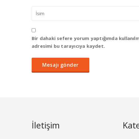
Bir dahaki sefere yorum yaptığımda kullanıl
adresimi bu tarayıcıya kaydet.
İletişim
Kate