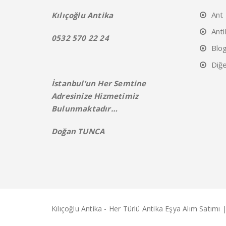
Ant
Kılıçoğlu Antika
Anti
0532 570 22 24
Blo
Diğe
İstanbul’un Her Semtine
Adresinize Hizmetimiz
Bulunmaktadır…
Doğan TUNCA
Kılıçoğlu Antika - Her Türlü Antika Eşya Alım Satımı |