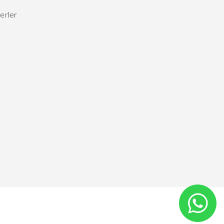
erler