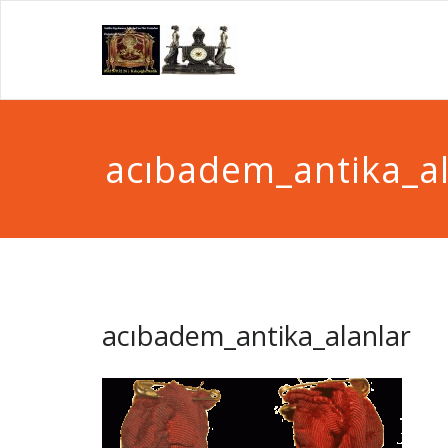
Skip
to
0532 570 22 24 antika e
content
Antika Ala
acıbadem_antika_al
acıbadem_antika_alanlar