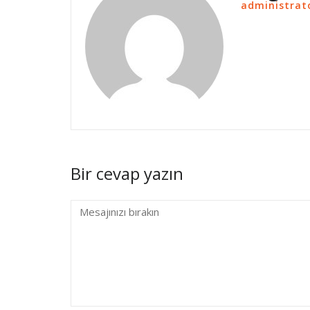
administrat
Bir cevap yazın